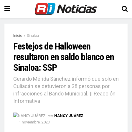
Inicio
Sinaloa
Festejos de Halloween
resultaron en saldo blanco en
Sinaloa: SSP
Gerardo Mérida Sánchez informó que solo en
Culiacán se detuvieron a 38 personas por
infracciones al Bando Municipal. || Reacción
Informativa
por
NANCY JUÁREZ
1 noviembre, 2023