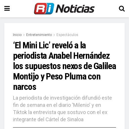
Inicio
Entretenimiento
Espectáculos
‘El Mini Lic’ reveló a la
periodista Anabel Hernández
los supuestos nexos de Galilea
Montijo y Peso Pluma con
narcos
La periodista de investigación difundió este
fin de semana en el diario 'Milenio' y en
Tiktok la entrevista que sostuvo con el ex
integrante del Cártel de Sinaloa