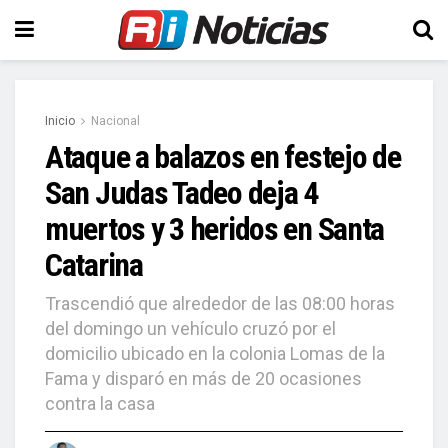
Inicio
Nacional
Ataque a balazos en festejo de
San Judas Tadeo deja 4
muertos y 3 heridos en Santa
Catarina
Trascendió que alrededor de las 08:00 horas
del domingo un vehículo cruzó por el
domicilio ubicado en la colonia Lomas de la
Fama y disparó en más de 20 ocasiones
contra la casa