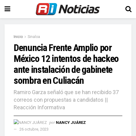
Inicio
Sinaloa
Denuncia Frente Amplio por
México 12 intentos de hackeo
ante instalación de gabinete
sombra en Culiacán
Ramiro Garza señaló que se han recibido 37
correos con propuestas a candidatos ||
Reacción Informativa
por
NANCY JUÁREZ
26 octubre, 2023