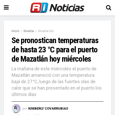
Inicio
Sinaloa
Sinaloa Sur
Se pronostican temperaturas
de hasta 23 °C para el puerto
de Mazatlán hoy miércoles
La mañana de este miércoles el puerto de
Mazatlán amaneció con una temperatura
baja de 27 °C, luego de las fuertes olas de
calor que se han presentado en el puerto los
últimos días
por
KIMBERLY COVARRUBIAS