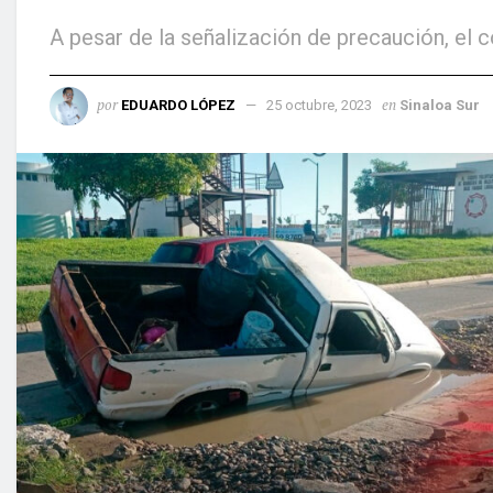
A pesar de la señalización de precaución, el 
por
en
EDUARDO LÓPEZ
25 octubre, 2023
Sinaloa Sur