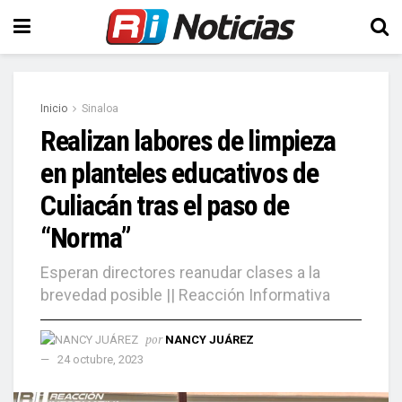
Inicio
Sinaloa
Realizan labores de limpieza
en planteles educativos de
Culiacán tras el paso de
“Norma”
Esperan directores reanudar clases a la
brevedad posible || Reacción Informativa
por
NANCY JUÁREZ
24 octubre, 2023