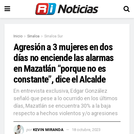
Inicio
Sinaloa
Sinaloa Sur
Agresión a 3 mujeres en dos
días no enciende las alarmas
en Mazatlán “porque no es
constante”, dice el Alcalde
En entrevista exclusiva, Edgar González
señaló que pese a lo ocurrido en los últimos
días, Mazatlán se encuentra 30% a la baja
respecto a hechos violentos y/o agresiones
por
KEVIN MIRANDA
18 octubre, 2023