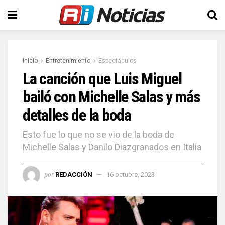
Inicio
Entretenimiento
Espectáculos
La canción que Luis Miguel
bailó con Michelle Salas y más
detalles de la boda
Esto fue lo que no se vio de la boda de
Michelle Salas y Danilo Diazgranados en Italia
por
REDACCIÓN
16 octubre, 2023