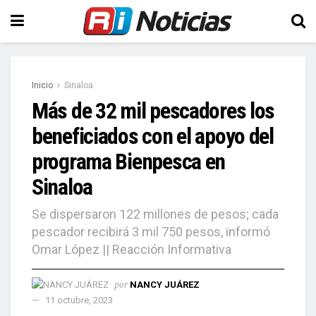
Inicio
Sinaloa
Más de 32 mil pescadores los
beneficiados con el apoyo del
programa Bienpesca en
Sinaloa
Se dispersaron 122 millones de pesos; cada
pescador recibirá 3 mil 750 pesos, informó
Omar López || Reacción Informativa
por
NANCY JUÁREZ
11 octubre, 2023