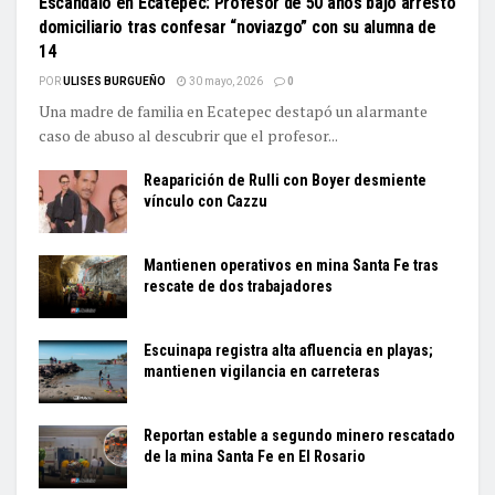
Escándalo en Ecatepec: Profesor de 50 años bajo arresto
domiciliario tras confesar “noviazgo” con su alumna de
14
POR
ULISES BURGUEÑO
30 mayo, 2026
0
Una madre de familia en Ecatepec destapó un alarmante
caso de abuso al descubrir que el profesor...
Reaparición de Rulli con Boyer desmiente
vínculo con Cazzu
Mantienen operativos en mina Santa Fe tras
rescate de dos trabajadores
Escuinapa registra alta afluencia en playas;
mantienen vigilancia en carreteras
Reportan estable a segundo minero rescatado
de la mina Santa Fe en El Rosario