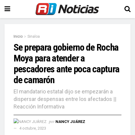
Inicio
Sinaloa
Se prepara gobierno de Rocha
Moya para atender a
pescadores ante poca captura
de camarón
El mandatario estatal dijo se empezarán a
dispersar despensas entre los afectados ||
Reacción Informativa
por
NANCY JUÁREZ
4 octubre, 2023