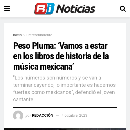
Inicio
Entretenimiento
Peso Pluma: ‘Vamos a estar
en los libros de historia de la
música mexicana’
"Los números son números y se van a
terminar cayendo, lo importante es hacernos
fuertes como mexicanos", defendió el joven
cantante
por
REDACCIÓN
4 octubre, 2023