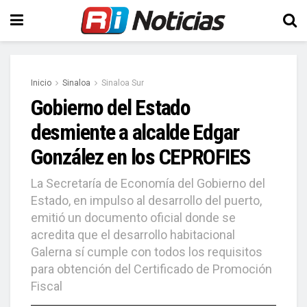
Inicio
Sinaloa
Sinaloa Sur
Gobierno del Estado
desmiente a alcalde Edgar
González en los CEPROFIES
La Secretaría de Economía del Gobierno del
Estado, en impulso al desarrollo del puerto,
emitió un documento oficial donde se
acredita que el desarrollo habitacional
Galerna sí cumple con todos los requisitos
para obtención del Certificado de Promoción
Fiscal