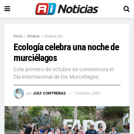
Inicio
Sinaloa
Sinaloa Sur
Ecología celebra una noche de
murciélagos
Este primero de octubre se conmemora el
Día Internacional de los Murciélagos
por
JULY CONTRERAS
1 octubre, 2023