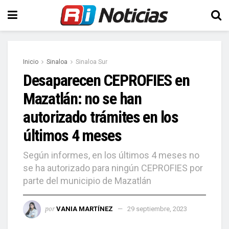
Inicio
Sinaloa
Sinaloa Sur
Desaparecen CEPROFIES en
Mazatlán: no se han
autorizado trámites en los
últimos 4 meses
Según informes, en los últimos 4 meses no
se ha autorizado para ningún CEPROFIES por
parte del municipio de Mazatlán
por
VANIA MARTÍNEZ
29 septiembre, 2023