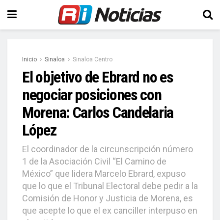
Inicio
Sinaloa
Sinaloa Centro
El objetivo de Ebrard no es
negociar posiciones con
Morena: Carlos Candelaria
López
El coordinador de la circunscripción número
1 de la Asociación Civil “El Camino de
México” que lidera Marcelo Ebrard, expuso
que lo que el Tribunal Electoral debe pedir a la
Comisión de Honor y Justicia de Morena, es
que acepte lo que el ex canciller interpuso en