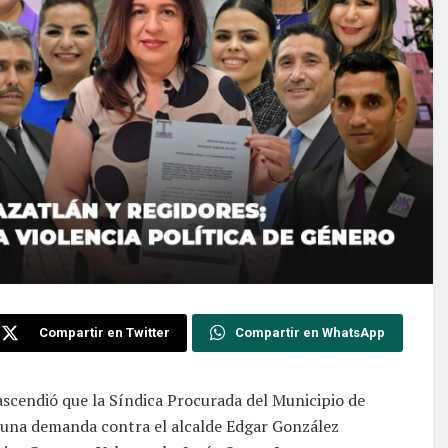
Compartir en Twitter
Compartir en WhatsApp
rascendió que la Síndica Procurada del Municipio de
 una demanda contra el alcalde Edgar González