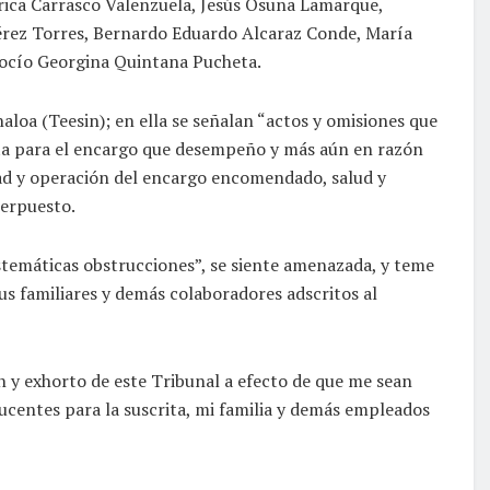
rica Carrasco Valenzuela, Jesús Osuna Lamarque,
érez Torres, Bernardo Eduardo Alcaraz Conde, María
Rocío Georgina Quintana Pucheta.
aloa (Teesin); en ella se señalan “actos y omisiones que
rita para el encargo que desempeño y más aún en razón
dad y operación del encargo encomendado, salud y
terpuesto.
stemáticas obstrucciones”, se siente amenazada, y teme
us familiares y demás colaboradores adscritos al
ón y exhorto de este Tribunal a efecto de que me sean
centes para la suscrita, mi familia y demás empleados