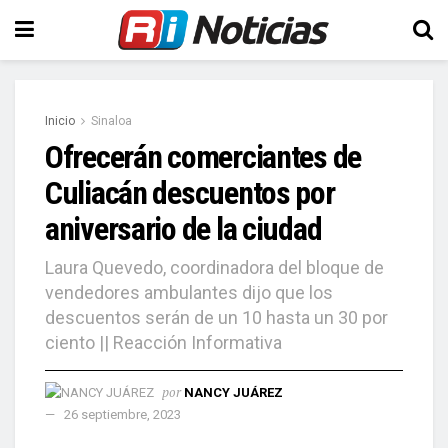
Inicio
Sinaloa
Ofrecerán comerciantes de
Culiacán descuentos por
aniversario de la ciudad
Laura Quevedo, coordinadora del bloque de
vendedores ambulantes dijo que los
descuentos serán de un 10 hasta un 30 por
ciento || Reacción Informativa
por
NANCY JUÁREZ
26 septiembre, 2023