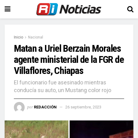
Inicio
Nacional
Matan a Uriel Berzain Morales
agente ministerial de la FGR de
Villaflores, Chiapas
El funcionario fue asesinado mientras
conducía su auto, un Mustang color rojo
por
REDACCIÓN
26 septiembre, 2023