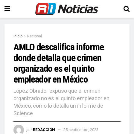
Inicio
Nacional
AMLO descalifica informe
donde detalla que crimen
organizado es el quinto
empleador en México
López Obrador expuso que el crimen
organizado no es el quinto empleador en
México, como lo detalla un informe de
Science
por
REDACCIÓN
25 septiembre, 2023