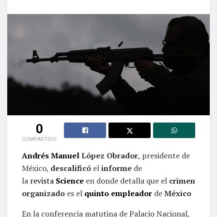
0
COMPARTIDO
Andrés Manuel
López Obrador
, presidente de
México,
descalificó
el
informe
de
la
revista
Science
en donde detalla que el
crimen
organizado
es el
quinto empleador
de
México
En la conferencia matutina de Palacio Nacional,