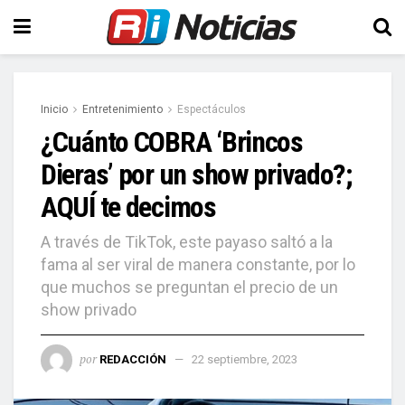
Inicio
Entretenimiento
Espectáculos
¿Cuánto COBRA ‘Brincos
Dieras’ por un show privado?;
AQUÍ te decimos
A través de TikTok, este payaso saltó a la
fama al ser viral de manera constante, por lo
que muchos se preguntan el precio de un
show privado
por
REDACCIÓN
22 septiembre, 2023