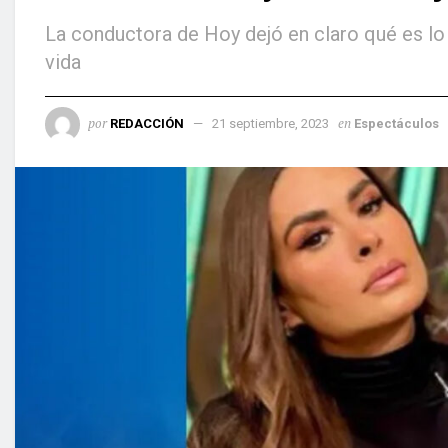
La conductora de Hoy dejó en claro qué es lo
vida
por
en
REDACCIÓN
21 septiembre, 2023
Espectáculos