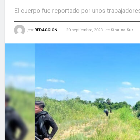
El cuerpo fue reportado por unos trabajadore
por
en
REDACCIÓN
20 septiembre, 2023
Sinaloa Sur