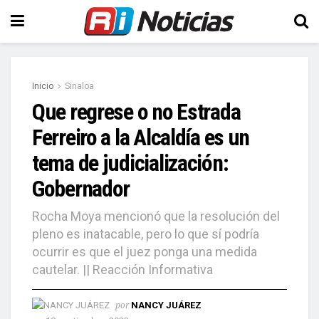
Inicio
Sinaloa
Que regrese o no Estrada
Ferreiro a la Alcaldía es un
tema de judicialización:
Gobernador
Rocha Moya mencionó que la resolución del
pleno es inatacable, pero lo que sí podría
ocurrir es que el juez ponga una medida
cautelar. || Reacción Informativa
por
NANCY JUÁREZ