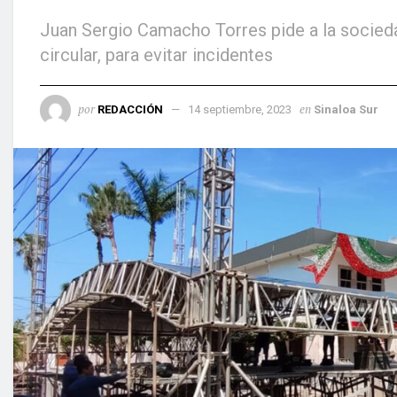
Juan Sergio Camacho Torres pide a la sociedad
circular, para evitar incidentes
por
en
REDACCIÓN
14 septiembre, 2023
Sinaloa Sur