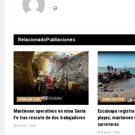
Relacionado
Publiaciones
SINALOA SUR
SINALOA SUR
Mantienen operativos en mina Santa
Escuinapa registra 
Fe tras rescate de dos trabajadores
playas; mantienen v
carreteras
8 abril, 2026
8 abril, 2026