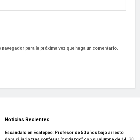
te navegador para la próxima vez que haga un comentario.
Noticias Recientes
Escándalo en Ecatepec: Profesor de 50 años bajo arresto
domiciliario tras confesar “noviazgo” con su alumna de 14
30