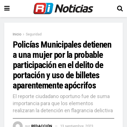
Inicio
Seguridad
Policías Municipales detienen
a una mujer por la probable
participación en el delito de
portación y uso de billetes
aparentemente apócrifos
El reporte ciudadano oportuno fue de suma
importancia para que los elementos
realizaran la detención en flagrancia delictiva
por
REDACCIÓN
13 septiembre, 2023