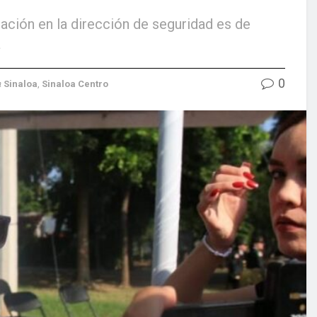
uación en la dirección de seguridad es de
a
0
n
Sinaloa
,
Sinaloa Centro