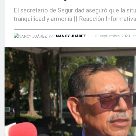
El secretario de Seguridad aseguró que la sit
tranquilidad y armonía || Reacción Informativ
por
e
NANCY JUÁREZ
13 septiembre, 2023