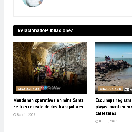
Relacionado
Publiaciones
SINALOA SUR
SINALOA SUR
Mantienen operativos en mina Santa
Escuinapa registra 
Fe tras rescate de dos trabajadores
playas; mantienen v
carreteras
8 abril, 2026
8 abril, 2026