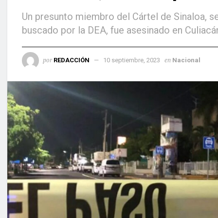
Un presunto miembro del Cártel de Sinaloa, señ
buscado por la DEA, fue asesinado en Culiacá
por
en
REDACCIÓN
10 septiembre, 2023
Nacional