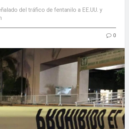
alado del tráfico de fentanilo a EE.UU. y
n
0