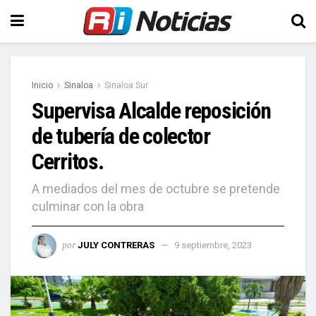
Inicio
Sinaloa
Sinaloa Sur
Supervisa Alcalde reposición
de tubería de colector
Cerritos.
A mediados del mes de octubre se pretende
culminar con la obra
por
JULY CONTRERAS
9 septiembre, 2023