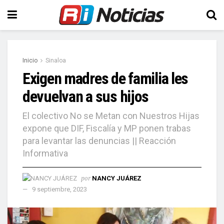
Inicio
Sinaloa
Exigen madres de familia les
devuelvan a sus hijos
El colectivo No se Metan con Nuestros Hijas
expone que DIF, Fiscalía y MP ponen trabas
para levantar las denuncias || Reacción
Informativa
por
NANCY JUÁREZ
9 septiembre, 2023