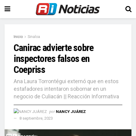
Inicio
Sinaloa
Canirac advierte sobre
inspectores falsos en
Coepriss
Ana Laura Torrontégui externó que en estos
estafadores intentaron sobornar en un
negocio de Culiacán || Reacción Informativa
por
NANCY JUÁREZ
8 septiembre, 2023