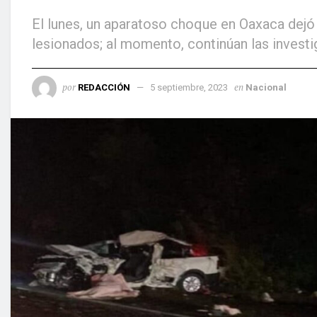
El lunes, un aparatoso choque en Oaxaca dejó
lesionados; al momento, continúan las invest
por
en
REDACCIÓN
5 septiembre, 2023
Nacional