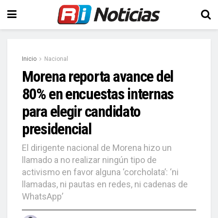
Inicio
Nacional
Morena reporta avance del
80% en encuestas internas
para elegir candidato
presidencial
El dirigente nacional de Morena hizo un
llamado a no realizar ningún tipo de
activismo en favor alguna ‘corcholata’: ‘ni
llamadas, ni pautas en redes, ni cadenas de
WhatsApp’