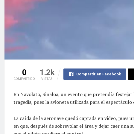
0
1.2k
Compartir en Facebook
COMPARTIDO
VISTAS
En Navolato, Sinaloa, un evento que pretendía festejar
tragedia, pues la avioneta utilizada para el espectáculo
La caída de la aeronave quedó captada en video, pues un
en que, después de sobrevolar el área y dejar caer una s
que el piloto perdiera el control.