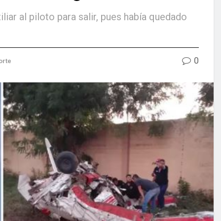
iar al piloto para salir, pues había quedado
0
orte