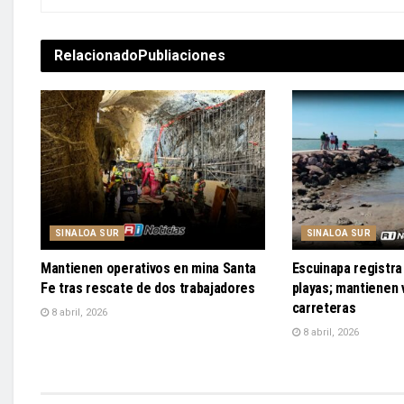
Relacionado
Publiaciones
SINALOA SUR
SINALOA SUR
Mantienen operativos en mina Santa
Escuinapa registra 
Fe tras rescate de dos trabajadores
playas; mantienen v
carreteras
8 abril, 2026
8 abril, 2026