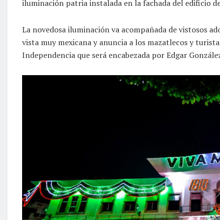
iluminación patria instalada en la fachada del edificio 
La novedosa iluminación va acompañada de vistosos ador
vista muy mexicana y anuncia a los mazatlecos y turista
Independencia que será encabezada por Edgar González