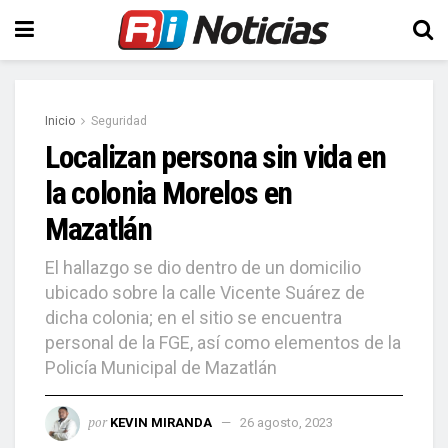
Inicio
Seguridad
Localizan persona sin vida en
la colonia Morelos en
Mazatlán
El hallazgo se dio dentro de un domicilio
ubicado sobre la calle Vicente Suárez de
dicha colonia; en el sitio se encuentra
personal de la FGE, así como elementos de la
Policía Municipal de Mazatlán
por
KEVIN MIRANDA
26 agosto, 2023