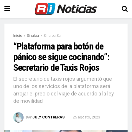
Inicio
Sinaloa
Sinaloa Sur
“Plataforma para botón de
pánico se sigue cocinando”:
Secretario de Taxis Rojos
El secretario de taxis rojos argumentó que
uno de los servicios de la plataforma será
arrojar el precio del viaje de acuerdo a la ley
de movilidad
por
JULY CONTRERAS
25 agosto, 2023