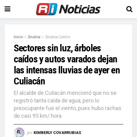
Inicio
Sinaloa
Sinaloa Centro
Sectores sin luz, árboles
caídos y autos varados dejan
las intensas lluvias de ayer en
Culiacán
El alcalde de Culiacán mencionó que no se
registró tanta caída de agua, pero lo
preocupante fue el viento, pues hubo rachas
de casi 95 km/ hora
por
KIMBERLY COVARRUBIAS