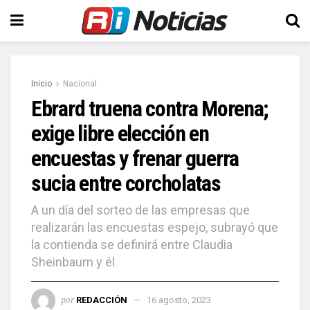
Inicio
Nacional
Ebrard truena contra Morena;
exige libre elección en
encuestas y frenar guerra
sucia entre corcholatas
A un día del sorteo de las empresas que
realizarán las encuestas espejo, subrayó que
la contienda se definirá entre Claudia
Sheinbaum y él
por
REDACCIÓN
16 agosto, 2023