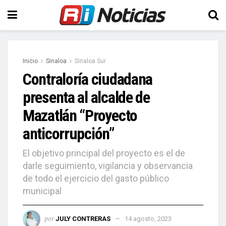
Inicio
Sinaloa
Sinaloa Sur
Contraloría ciudadana
presenta al alcalde de
Mazatlán “Proyecto
anticorrupción”
El objetivo principal del proyecto es el de
darle seguimiento, vigilancia y observancia
de todo el ejercicio del gasto público
municipal
por
JULY CONTRERAS
14 agosto, 2023