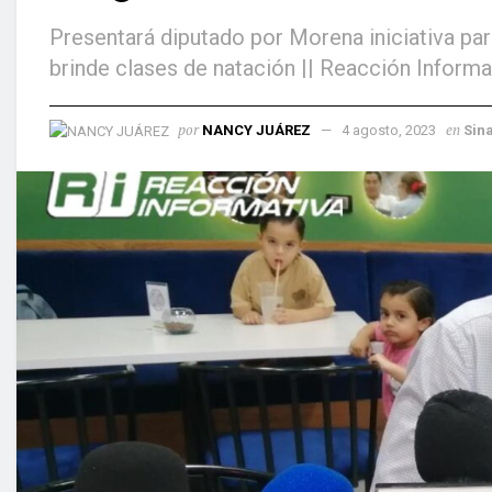
Presentará diputado por Morena iniciativa pa
brinde clases de natación || Reacción Informa
por
en
NANCY JUÁREZ
4 agosto, 2023
Sin