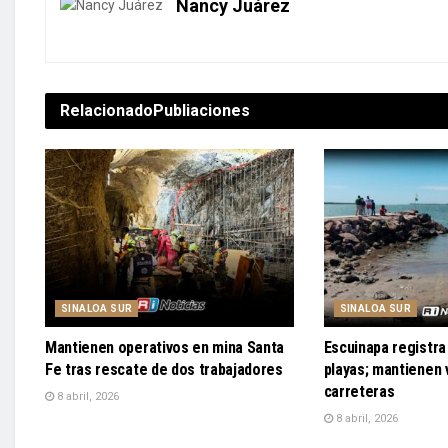
Nancy Juárez
Relacionado
Publiaciones
SINALOA SUR
SINALOA SUR
Mantienen operativos en mina Santa
Escuinapa registra 
Fe tras rescate de dos trabajadores
playas; mantienen v
carreteras
8 abril, 2026
8 abril, 2026