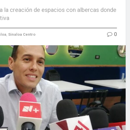
ra la creación de espacios con albercas donde
tiva
0
aloa
,
Sinaloa Centro