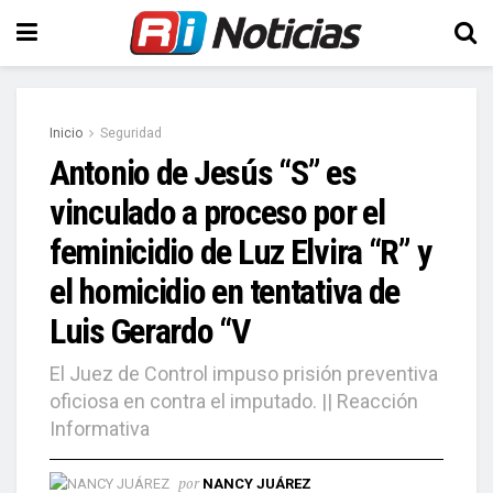
Inicio
Seguridad
Antonio de Jesús “S” es
vinculado a proceso por el
feminicidio de Luz Elvira “R” y
el homicidio en tentativa de
Luis Gerardo “V
El Juez de Control impuso prisión preventiva
oficiosa en contra el imputado. || Reacción
Informativa
por
NANCY JUÁREZ