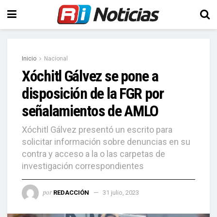
Inicio
Nacional
Xóchitl Gálvez se pone a
disposición de la FGR por
señalamientos de AMLO
Xóchitl Gálvez presentó un escrito para
solicitar información sobre denuncias en su
contra y acceso a la o las carpetas de
investigación correspondientes
por
REDACCIÓN
31 julio, 2023