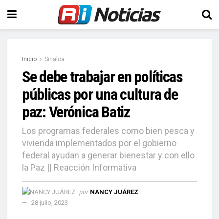
Inicio
Sinaloa
Se debe trabajar en políticas
públicas por una cultura de
paz: Verónica Batiz
Los programas federales como bien pesca y
vivienda implementados por el gobierno
federal ayudan a generar bienestar y con ello
la Paz || Reacción Informativa
por
NANCY JUÁREZ
28 julio, 2023