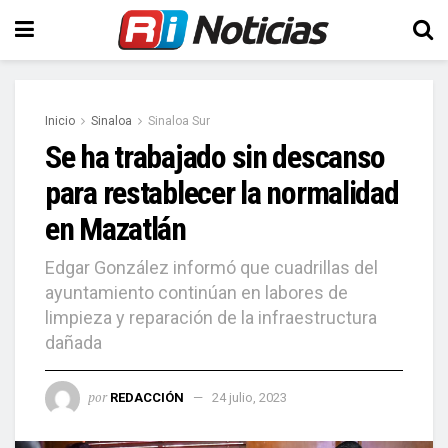
Inicio
Sinaloa
Sinaloa Sur
Se ha trabajado sin descanso
para restablecer la normalidad
en Mazatlán
Edgar González informó que cuadrillas del
ayuntamiento continúan en labores de
limpieza y reparación de la infraestructura
dañada
por
REDACCIÓN
24 julio, 2023