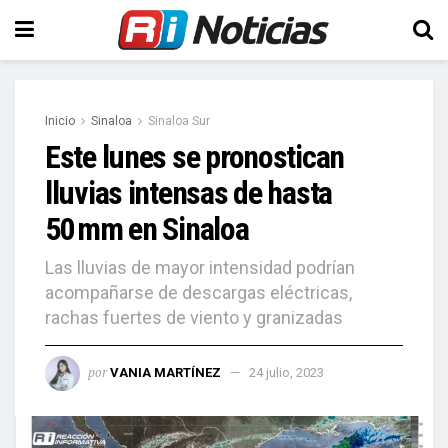
Inicio
Sinaloa
Sinaloa Sur
Este lunes se pronostican
lluvias intensas de hasta
50 mm en Sinaloa
Las lluvias de mayor intensidad podrían
acompañarse de descargas eléctricas,
rachas fuertes de viento y granizadas
por
VANIA MARTÍNEZ
24 julio, 2023