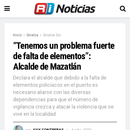
Inicio
Sinaloa
Sinaloa Sur
“Tenemos un problema fuerte
de falta de elementos”:
Alcalde de Mazatlán
Declara el alcalde que debido a la falta de
elementos policiacos en el puerto es
necesario aliarse con las diversas
dependencias para que el número de
vigilancia crezca y atacar la violencia que se
vive en la localidad
por
JULY CONTRERAS
6 julio, 2023