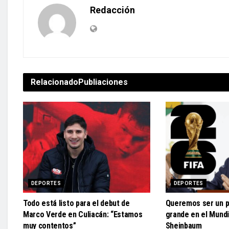
Redacción
Relacionado
Publiaciones
DEPORTES
DEPORTES
Todo está listo para el debut de
Queremos ser un 
Marco Verde en Culiacán: “Estamos
grande en el Mundi
muy contentos”
Sheinbaum