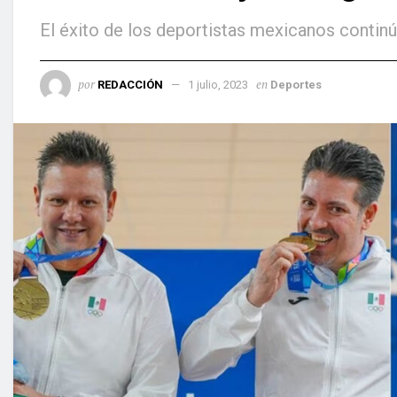
El éxito de los deportistas mexicanos contin
por
en
REDACCIÓN
1 julio, 2023
Deportes