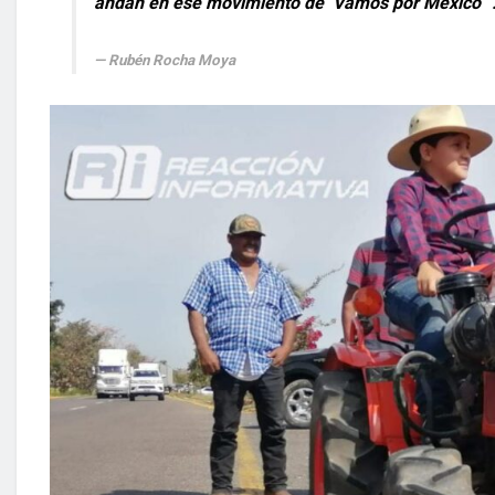
andan en ese movimiento de ‘Vamos por México’”
Rubén Rocha Moya